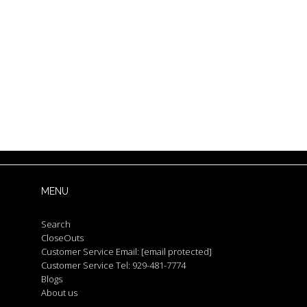
MENU
Search
CloseOuts
Customer Service Email:
[email protected]
Customer Service Tel: 929-481-7774
Blogs
About us