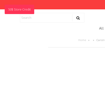
50$ Store Credit
All
Home
»
»
Carol