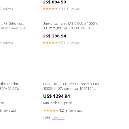
US$ 804.50
Translation excluded
3 reviews)
★★★★★
4.5 (13 reviews)
it PE-Gitterrost
Umweltschrank BASIC 900 x 1000 x
 8695544461343
500 mm grau 4031068074661
US$ 296.94
0 reviews)
★★★★★
4.2 (10 reviews)
fbauleuchte
DOTLUX LED-Fluter HLFsport 800W
Ø300x62 22W
3000K 1-10V dimmbar 106*15°
0K COLORselect
Abstrahlwinkel lilatec
US$ 1294.94
ertem Akku lilatec
ece
Min. order: 1 piece
28 reviews)
4.2 (8 reviews)
★★★★★
Sold :
Login>>