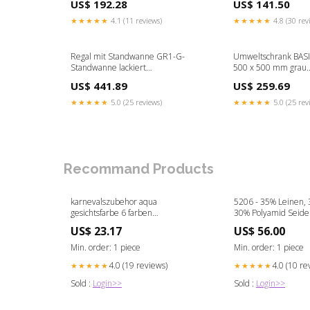
US$ 192.28
US$ 141.50
★★★★★
4.1 (11 reviews)
★★★★★
4.8 (30 rev
Regal mit Standwanne GR1-G-
Umweltschrank BASI
Standwanne lackiert
500 x 500 mm grau
7610733003648
4000896028467
US$ 441.89
US$ 259.69
★★★★★
5.0 (25 reviews)
★★★★★
5.0 (25 rev
Recommand Products
karnevalszubehor aqua
5206 - 35% Leinen, 
gesichtsfarbe 6 farben
30% Polyamid Seide
Größe:Default Title
US$ 23.17
US$ 56.00
Min. order: 1 piece
Min. order: 1 piece
4.0 (19 reviews)
4.0 (10 re
★★★★★
★★★★★
Sold :
Login>>
Sold :
Login>>