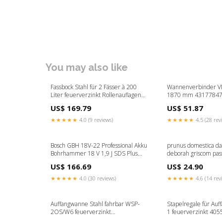
You may also like
Fassbock Stahl für 2 Fässer à 200
Wannenverbinder VB
Liter feuerverzinkt Rollenauflagen
1870 mm 4317784
4330816837474
US$ 169.79
US$ 51.87
★★★★★
4.0 (9 reviews)
★★★★★
4.5 (28 rev
Bosch GBH 18V-22 Professional Akku
prunus domestica da
Bohrhammer 18 V 1,9 J SDS Plus
deborah griscom pa
Brushless + 1x ProCORE Akku 8,0 Ah
flamand
US$ 166.69
US$ 24.90
+ Ladegerät T - Platon
★★★★★
4.0 (30 reviews)
★★★★★
4.6 (14 rev
Auffangwanne Stahl fahrbar WSP-
Stapelregale für Au
2OS/W6 feuerverzinkt
1 feuerverzinkt 40
4053569790512