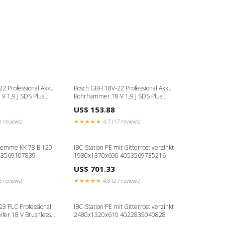
2 Professional Akku
Bosch GBH 18V-22 Professional Akku
 1,9 J SDS Plus
Bohrhammer 18 V 1,9 J SDS Plus
kku 5,0 Ah +
Brushless + 2x Akku 5,0 Ah +
US$ 153.88
 F. Jabea
Ladegerät Amazon Active
0 reviews)
★★★★★
4.7 (17 reviews)
lemme KK 78 B 120
IBC-Station PE mit Gitterrost verzinkt
53569107839
1980x1370x690 4053569735216
US$ 701.33
5 reviews)
★★★★★
4.8 (27 reviews)
3 PLC Professional
IBC-Station PE mit Gitterrost verzinkt
ifer 18 V Brushless +
2480x1320x610 4022835040828
9200 ) - ohne Akku,