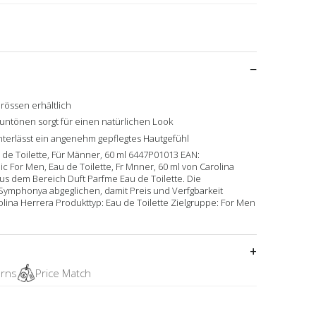
Grössen erhältlich
untönen sorgt für einen natürlichen Look
nterlässt ein angenehm gepflegtes Hautgefühl
 de Toilette, Für Männer, 60 ml 6447P01013 EAN:
 For Men, Eau de Toilette, Fr Mnner, 60 ml von Carolina
 aus dem Bereich Duft Parfme Eau de Toilette. Die
Symphonya abgeglichen, damit Preis und Verfgbarkeit
rolina Herrera Produkttyp: Eau de Toilette Zielgruppe: For Men
urns
Price Match