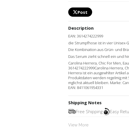
Post
Description
EAN: 3614274222999
die Strumpfhose ist in vier Unisex-
Die Kombination aus Grün- und Bra
Das Serum zieht schnell ein und hi
Carolina Herrera, Chic For Men, Eau
3614274222999Carolina Herrera, Chic
Herrera ist ein ausgewhlter Artikel
Produktdaten werden regelmig mit 
mglichst aktuell bleiben. Marke: Ca
EAN: 8411061954331
Shipping Notes
Free Shipping
Easy Ret
View More