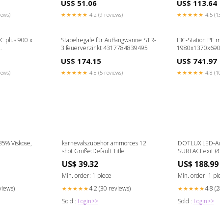
US$ 51.06
US$ 113.64
ohne Ladegerät 
iews)
★★★★★
4.2 (9 reviews)
★★★★★
4.5 (1
C plus 900 x
Stapelregale für Auffangwanne STR-
IBC-Station PE m
3 feuerverzinkt 4317784839495
1980x1370x690
US$ 174.15
US$ 741.97
iews)
★★★★★
4.8 (5 reviews)
★★★★★
4.8 (1
35% Viskose,
karnevalszubehor ammorces 12
DOTLUX LED-Au
shot Größe:Default Title
SURFACEexit 
3000/4000/570
US$ 39.32
US$ 188.99
weiß mit integri
Min. order: 1 piece
Min. order: 1 pi
views)
4.2 (30 reviews)
4.8 (
★★★★★
★★★★★
Sold :
Login>>
Sold :
Login>>