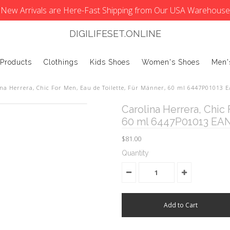
New Arrivals are Here-Fast Shipping from Our USA Warehouse
DIGILIFESET.ONLINE
 Products
Clothings
Kids Shoes
Women's Shoes
Men'
ina Herrera, Chic For Men, Eau de Toilette, Für Männer, 60 ml 6447P01013
Carolina Herrera, Chic
60 ml 6447P01013 EAN
$81.00
Quantity