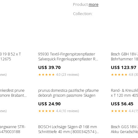
Product
more
Collection:
 19 B 52 x T
95930 Textil-Fingerspitzenpflaster
Bosch GBH 18V-2
712675
Salvequick Fingerkuppenpflaster REF
Bohrhammer 18 V
6454 Netzgeräte &
Brushless + 1x A
US$ 39.70
US$ 123.97
Stromversorgungen
Ladegerät C - K -
iews)
★★★★★
4.0 (23 reviews)
★★★★★
4.8 (3
nkesfest prune
prunus domestica pazifische pflaume
Rand- & Kreuzk
ssmore Brabant
deborah griscom passmore Skagen
x T 120 mm 40
US$ 24.90
US$ 56.45
iews)
★★★★★
4.4 (10 reviews)
★★★★★
4.4 (1
ffangwanne STR-
BOSCH Lochsäge Sägen-Ø 168 mm
Bosch GGS 18V-2
55479003188
Schnitttiefe 40 mm ( 8000342574 ) P
Akku Geradschle
- prime
L-Boxx ( 060122