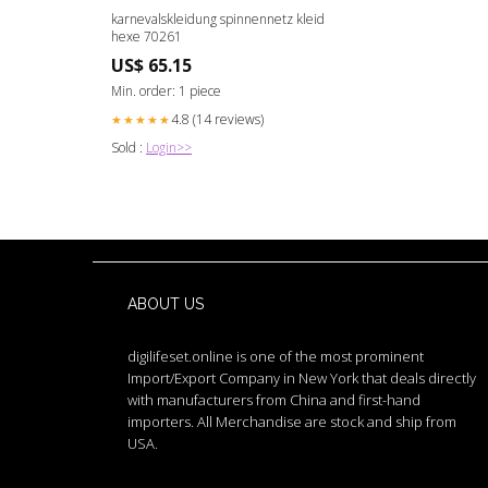
karnevalskleidung spinnennetz kleid
hexe 70261
US$ 65.15
Min. order: 1 piece
4.8 (14 reviews)
★★★★★
Sold :
Login>>
ABOUT US
digilifeset.online is one of the most prominent
Import/Export Company in New York that deals directly
with manufacturers from China and first-hand
importers. All Merchandise are stock and ship from
USA.